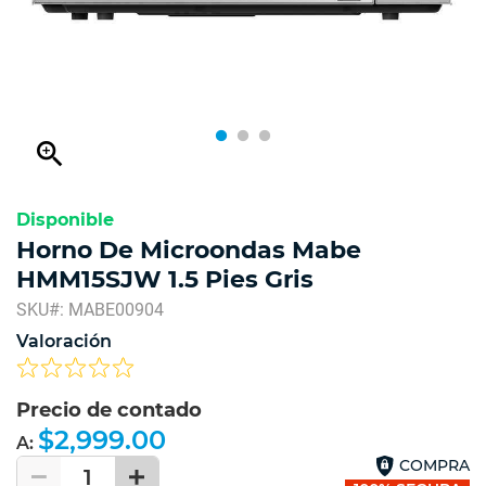
zoom_in
Disponible
Horno De Microondas Mabe
HMM15SJW 1.5 Pies Gris
SKU#: MABE00904
Valoración
Precio de contado
$2,999.00
A:
COMPRA
1