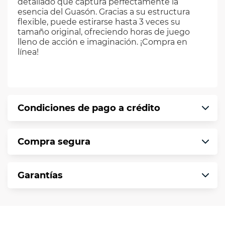
detallado que captura perfectamente la
esencia del Guasón. Gracias a su estructura
flexible, puede estirarse hasta 3 veces su
tamaño original, ofreciendo horas de juego
lleno de acción e imaginación. ¡Compra en
línea!
Condiciones de pago a crédito
Precio calculado a 12 meses abonando
Compra segura
puntualmente. Al finalizar tu compra generas
el 2% en monedero electrónico.
En VIU te informamos que tu compra es
*Sujeto a aprobación de crédito conforme a
Garantías
segura de principio a fin.
norma de VIU.
Protegemos la seguridad de información y
En VIU nos interesa tu satisfacción. Si necesitas
comunicación de nuestros clientes.
mayor detalle de tu garantía, consulta los
términos y condiciones
aquí
.
Contamos con: