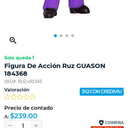
zoom_in
Solo queda 1
Figura De Acción Ruz GUASON
184368
SKU#: RUZ+00345
Valoración
3X2 CON CREDIVIU
Precio de contado
$239.00
A:
COMPRA
1