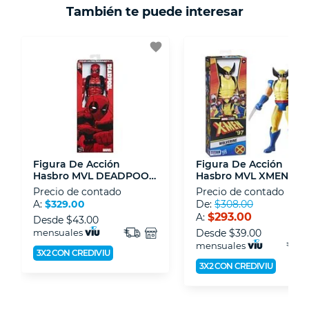
También te puede interesar
- Certificados de seguridad SSL y Encriptación
3D.
favorite
- Sello de confianza correspondiente,
disposiciones legales y Códigos de Ética de la
Asociación Mexicana de Internet (AIMX).
- Nos encontramos en la lista de socios Activos
de la Asociación de Internet.MX.
Figura De Acción
Figura De Acción
Hasbro MVL DEADPOOL
Hasbro MVL XMEN 12I
12 INCH FIGURE
TITAN HERO
Precio de contado
Precio de contado
A:
$329.00
De:
$308.00
$293.00
A:
Desde
$43.00
mensuales
Desde
$39.00
mensuales
3X2 CON CREDIVIU
3X2 CON CREDIVIU