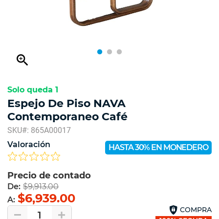
zoom_in
Solo queda 1
Espejo De Piso NAVA
Contemporaneo Café
SKU#: 865A00017
Valoración
HASTA 30% EN MONEDERO
Precio de contado
De:
$9,913.00
$6,939.00
A:
COMPRA
1