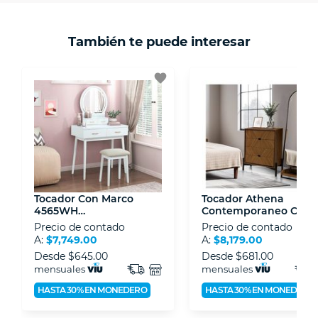
comunicación de nuestros clientes.
mayor detalle de tu garantía, consulta los
términos y condiciones
aquí
.
Contamos con:
También te puede interesar
- Certificados de seguridad SSL y Encriptación
3D.
favorite
- Sello de confianza correspondiente,
disposiciones legales y Códigos de Ética de la
Asociación Mexicana de Internet (AIMX).
- Nos encontramos en la lista de socios Activos
de la Asociación de Internet.MX.
Tocador Con Marco
Tocador Athena
4565WH
Contemporaneo Café
Contemporaneo Blanco
Precio de contado
Precio de contado
A:
$7,749.00
A:
$8,179.00
Desde
$645.00
Desde
$681.00
mensuales
mensuales
HASTA 30% EN MONEDERO
HASTA 30% EN MONEDERO