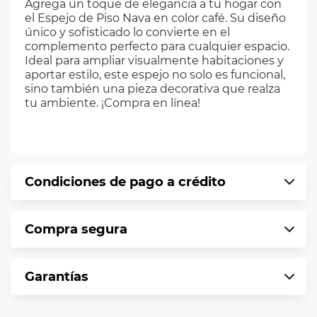
Agrega un toque de elegancia a tu hogar con
el Espejo de Piso Nava en color café. Su diseño
único y sofisticado lo convierte en el
complemento perfecto para cualquier espacio.
Ideal para ampliar visualmente habitaciones y
aportar estilo, este espejo no solo es funcional,
sino también una pieza decorativa que realza
tu ambiente. ¡Compra en línea!
Condiciones de pago a crédito
Precio calculado a 12 meses abonando
Compra segura
puntualmente. Al finalizar tu compra generas
el 2% en monedero electrónico.
En VIU te informamos que tu compra es
*Sujeto a aprobación de crédito conforme a
Garantías
segura de principio a fin.
norma de VIU.
Protegemos la seguridad de información y
En VIU nos interesa tu satisfacción. Si necesitas