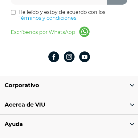
He leído y estoy de acuerdo con los
Términos y condiciones.
Escríbenos por WhatsApp
Corporativo
Domicilio del corporativo:
Acerca de VIU
Av 18 de marzo # 309. Colonia la Nogalera.
Código postal 44470 Guadalajara, Jalisco,
México
¿Quiénes somos?
Ayuda
Sucursales
Tel: 33 1201 1000
Facturación electrónica