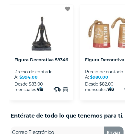
3D.
favorite
- Sello de confianza correspondiente,
disposiciones legales y Códigos de Ética de la
Asociación Mexicana de Internet (AIMX).
- Nos encontramos en la lista de socios Activos
de la Asociación de Internet.MX.
Figura Decorativa 58346
Figura Decorativa 817
Precio de contado
Precio de contado
A:
$994.00
A:
$980.00
Desde
$83.00
Desde
$82.00
mensuales
mensuales
Entérate de todo lo que tenemos para ti.
Enviar