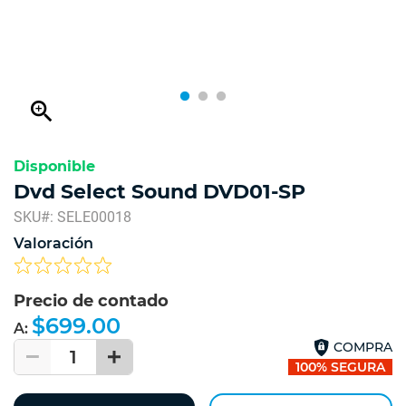
zoom_in
Disponible
Dvd Select Sound DVD01-SP
SKU#: SELE00018
Valoración
Precio de contado
$699.00
A:
COMPRA
1
100% SEGURA