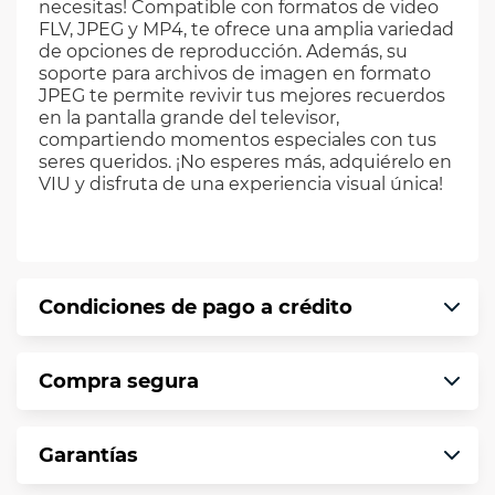
necesitas! Compatible con formatos de video
FLV, JPEG y MP4, te ofrece una amplia variedad
de opciones de reproducción. Además, su
soporte para archivos de imagen en formato
JPEG te permite revivir tus mejores recuerdos
en la pantalla grande del televisor,
compartiendo momentos especiales con tus
seres queridos. ¡No esperes más, adquiérelo en
VIU y disfruta de una experiencia visual única!
Condiciones de pago a crédito
Precio calculado a 12 meses abonando
Compra segura
puntualmente. Al finalizar tu compra generas
el 2% en monedero electrónico.
En VIU te informamos que tu compra es
*Sujeto a aprobación de crédito conforme a
Garantías
segura de principio a fin.
norma de VIU.