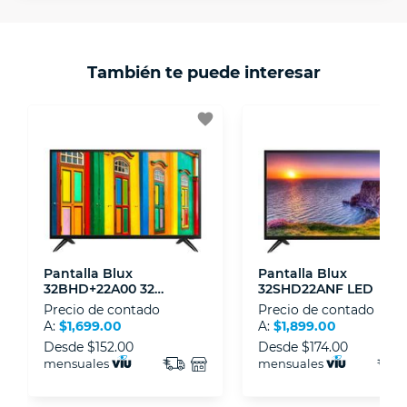
Protegemos la seguridad de información y
En VIU nos interesa tu satisfacción. Si necesitas
comunicación de nuestros clientes.
mayor detalle de tu garantía, consulta los
términos y condiciones
aquí
.
Contamos con:
También te puede interesar
- Certificados de seguridad SSL y Encriptación
3D.
favorite
- Sello de confianza correspondiente,
disposiciones legales y Códigos de Ética de la
Asociación Mexicana de Internet (AIMX).
- Nos encontramos en la lista de socios Activos
de la Asociación de Internet.MX.
Pantalla Blux
Pantalla Blux
32BHD+22A00 32
32SHD22ANF LED
Pulgadas LED
Precio de contado
Precio de contado
A:
$1,699.00
A:
$1,899.00
Desde
$152.00
Desde
$174.00
mensuales
mensuales