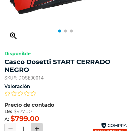
zoom_in
Disponible
Casco Dosetti START CERRADO
NEGRO
SKU#: DOSE00014
Valoración
Precio de contado
De:
$977.00
$799.00
A:
COMPRA
1