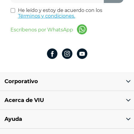
He leído y estoy de acuerdo con los
Términos y condiciones.
Escríbenos por WhatsApp
Corporativo
Domicilio del corporativo:
Acerca de VIU
Av 18 de marzo # 309. Colonia la Nogalera.
Código postal 44470 Guadalajara, Jalisco,
México
¿Quiénes somos?
Ayuda
Sucursales
Tel: 33 1201 1000
Facturación electrónica
Aviso de privacidad