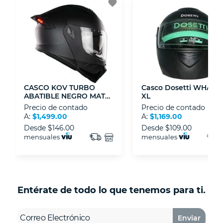
favorite
- Sello de confianza correspondiente,
disposiciones legales y Códigos de Ética de la
Asociación Mexicana de Internet (AIMX).
- Nos encontramos en la lista de socios Activos
de la Asociación de Internet.MX.
CASCO KOV TURBO
Casco Dosetti WHALI
ABATIBLE NEGRO MATE
XL
CON LUZ LED XL
Precio de contado
Precio de contado
A:
$1,499.00
A:
$1,169.00
Desde
$146.00
Desde
$109.00
mensuales
mensuales
Entérate de todo lo que tenemos para ti.
Enviar