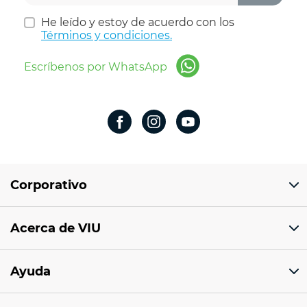
He leído y estoy de acuerdo con los
Términos y condiciones.
Escríbenos por WhatsApp
Corporativo
Domicilio del corporativo:
Acerca de VIU
Av 18 de marzo # 309. Colonia la Nogalera.
Código postal 44470 Guadalajara, Jalisco,
México
¿Quiénes somos?
Ayuda
Sucursales
Tel: 33 1201 1000
Facturación electrónica
Aviso de privacidad