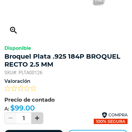
zoom_in
Disponible
Broquel Plata .925 184P BROQUEL
RECTO 2.5 MM
SKU#: PLTA00126
Valoración
Precio de contado
$99.00
A:
COMPRA
1
100% SEGURA