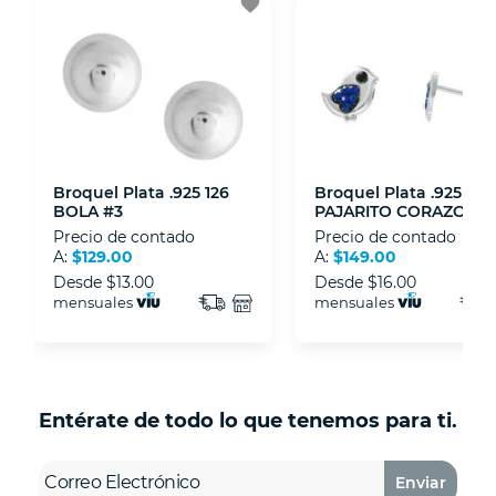
favorite
- Sello de confianza correspondiente,
disposiciones legales y Códigos de Ética de la
Asociación Mexicana de Internet (AIMX).
- Nos encontramos en la lista de socios Activos
de la Asociación de Internet.MX.
Broquel Plata .925 126
Broquel Plata .925 233
BOLA #3
PAJARITO CORAZON
Precio de contado
Precio de contado
A:
$129.00
A:
$149.00
Desde
$13.00
Desde
$16.00
mensuales
mensuales
Entérate de todo lo que tenemos para ti.
Enviar