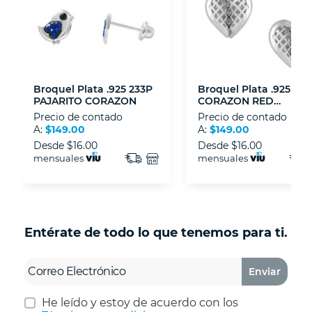
Asociación Mexicana de Internet (AIMX).
- Nos encontramos en la lista de socios Activos
de la Asociación de Internet.MX.
Broquel Plata .925 233P
Broquel Plata .925 151
PAJARITO CORAZON
CORAZON RED
CIRCONIA
Precio de contado
Precio de contado
A:
$149.00
A:
$149.00
Desde
$16.00
Desde
$16.00
mensuales
mensuales
Entérate de todo lo que tenemos para ti.
Enviar
He leído y estoy de acuerdo con los