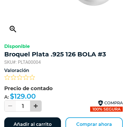
zoom_in
Disponible
Broquel Plata .925 126 BOLA #3
SKU#: PLTA00004
Valoración
Precio de contado
$129.00
A:
COMPRA
1
100% SEGURA
Añadir al carrito
Comprar ahora