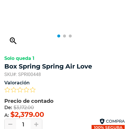
zoom_in
Solo queda 1
Box Spring Spring Air Love
SKU#: SPRI00448
Valoración
Precio de contado
De:
$3,172.00
$2,379.00
A:
COMPRA
1
100% SEGURA