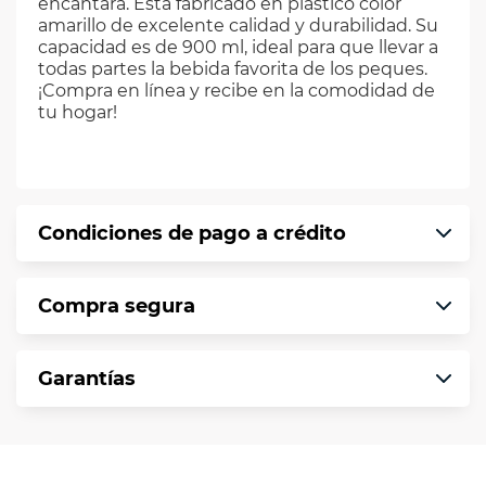
encantara. Está fabricado en plástico color
amarillo de excelente calidad y durabilidad. Su
capacidad es de 900 ml, ideal para que llevar a
todas partes la bebida favorita de los peques.
¡Compra en línea y recibe en la comodidad de
tu hogar!
Condiciones de pago a crédito
Precio calculado a 12 meses abonando
Compra segura
puntualmente. Al finalizar tu compra generas
el 2% en monedero electrónico.
En VIU te informamos que tu compra es
*Sujeto a aprobación de crédito conforme a
Garantías
segura de principio a fin.
norma de VIU.
Protegemos la seguridad de información y
En VIU nos interesa tu satisfacción. Si necesitas
comunicación de nuestros clientes.
mayor detalle de tu garantía, consulta los
términos y condiciones
aquí
.
Contamos con: