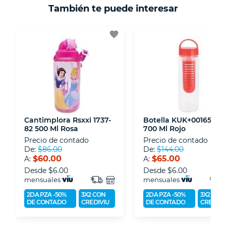
También te puede interesar
- Certificados de seguridad SSL y Encriptación
3D.
favorite
- Sello de confianza correspondiente,
disposiciones legales y Códigos de Ética de la
Asociación Mexicana de Internet (AIMX).
- Nos encontramos en la lista de socios Activos
de la Asociación de Internet.MX.
Cantimplora Rsxxi 1737-
Botella KUK+00165 Ku
82 500 Ml Rosa
700 Ml Rojo
Precio de contado
Precio de contado
De:
$86.00
De:
$144.00
$60.00
$65.00
A:
A:
Desde
$6.00
Desde
$6.00
mensuales
mensuales
2DA PZA -50%
3X2 CON
2DA PZA -50%
3X2 CON
DE CONTADO
CREDIVIU
DE CONTADO
CREDIVI