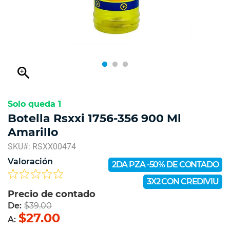
zoom_in
Solo queda 1
Botella Rsxxi 1756-356 900 Ml
Amarillo
SKU#: RSXX00474
Valoración
2DA PZA -50% DE CONTADO
3X2 CON CREDIVIU
Precio de contado
De:
$39.00
$27.00
A: