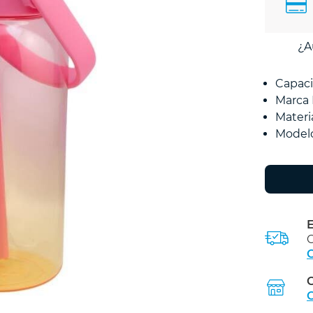
¿A
Capac
Marca
Materi
Modelo
E
C
C
C
C