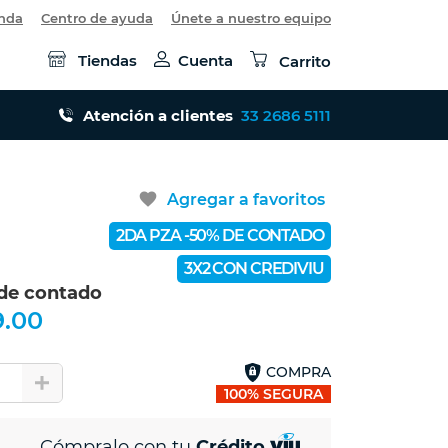
enda
Centro de ayuda
Únete a nuestro equipo
Tiendas
Cuenta
Carrito
Atención a clientes
33 2686 5111
favorite
Agregar a favoritos
2DA PZA -50% DE CONTADO
3X2 CON CREDIVIU
 de contado
9.00
COMPRA
1
100% SEGURA
Cómpralo con tu
Crédito