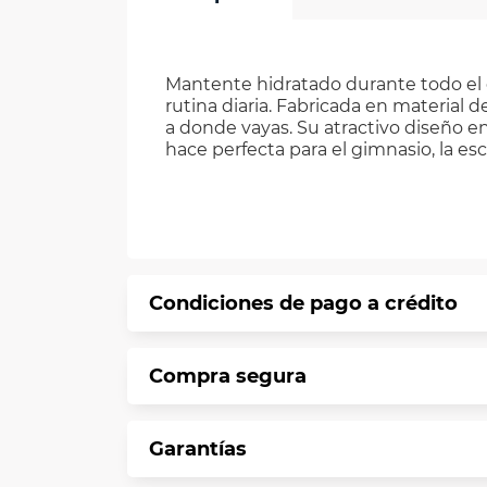
Mantente hidratado durante todo el d
rutina diaria. Fabricada en material d
a donde vayas. Su atractivo diseño en
hace perfecta para el gimnasio, la escu
Condiciones de pago a crédito
Precio calculado a 12 meses abonando 
Compra segura
*Sujeto a aprobación de crédito confo
En VIU te informamos que tu compra es 
Garantías
Protegemos la seguridad de informació