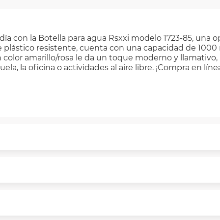
ía con la Botella para agua Rsxxi modelo 1723-85, una op
e plástico resistente, cuenta con una capacidad de 1000 ml
 color amarillo/rosa le da un toque moderno y llamativo, 
ela, la oficina o actividades al aire libre. ¡Compra en líne
puntualmente. Al finalizar tu compra generas el 2% en 
rme a norma de VIU.
segura de principio a fin.
n y comunicación de nuestros clientes.