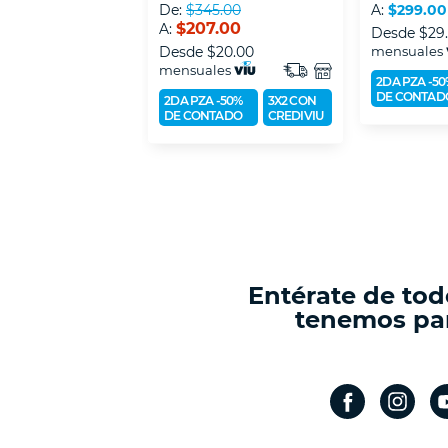
De:
$345.00
A:
$299.00
$207.00
A:
Desde
$29
Desde
$20.00
mensuales
mensuales
2DA PZA -50
DE CONTAD
2DA PZA -50%
3X2 CON
DE CONTADO
CREDIVIU
Entérate de tod
tenemos par