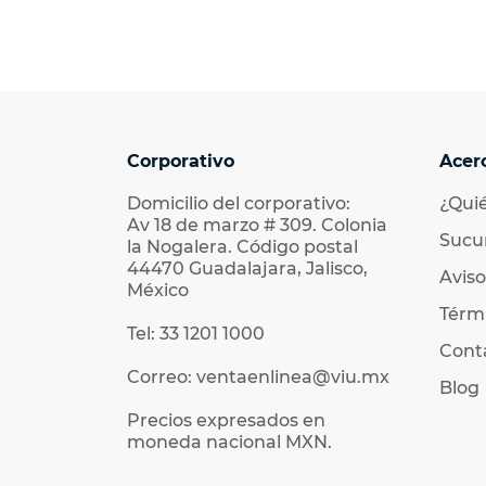
Corporativo
Acer
Domicilio del corporativo:
¿Qui
Av 18 de marzo # 309. Colonia
Sucu
la Nogalera. Código postal
44470 Guadalajara, Jalisco,
Aviso
México
Térmi
Tel: 33 1201 1000
Cont
Correo: ventaenlinea@viu.mx
Blog
Precios expresados en
moneda nacional MXN.