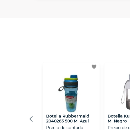
En VIU nos interesa tu satisfacción. Si
Contamos con:
- Certificados de seguridad SSL y Encri
- Sello de confianza correspondiente, d
- Nos encontramos en la lista de socios
favorite
Botella Rubbermaid
Botella Ku
2040263 500 Ml Azul
Ml Negro
Precio de contado
Precio de 