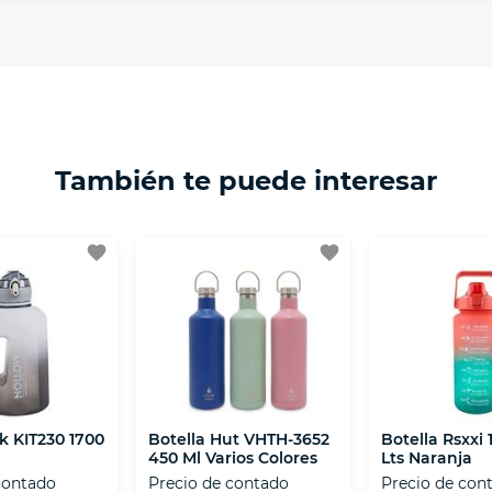
 necesitas mayor detalle de tu garantía, consulta los tér
ptación 3D.
isposiciones legales y Códigos de Ética de la Asociación
 Activos de la Asociación de Internet.MX.
También te puede interesar
favorite
favorite
k KIT230 1700
Botella Hut VHTH-3652
Botella Rsxxi 
450 Ml Varios Colores
Lts Naranja
contado
Precio de contado
Precio de con