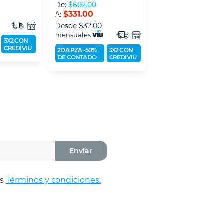
De:
$602.00
De:
$722.00
$331.00
$397.00
A:
A:
Desde
$32.00
Desde
$39.00
mensuales
mensuales
3X2 CON
CREDIVIU
2DA PZA -50%
3X2 CON
2DA PZA -50%
3X
DE CONTADO
CREDIVIU
DE CONTADO
CR
Enviar
os
Términos y condiciones.