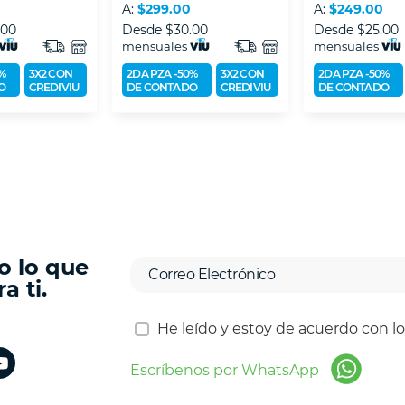
A:
$299.00
A:
$249.00
.00
Desde
$30.00
Desde
$25.00
mensuales
mensuales
%
3X2 CON
2DA PZA -50%
3X2 CON
2DA PZA -50%
O
CREDIVIU
DE CONTADO
CREDIVIU
DE CONTADO
o lo que
a ti.
He leído y estoy de acuerdo con l
Escríbenos por WhatsApp