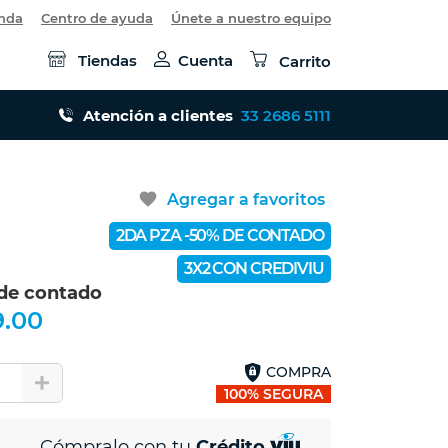
enda
Centro de ayuda
Únete a nuestro equipo
Tiendas
Cuenta
Carrito
Atención a clientes
33 2686 5111
favorite
Agregar a favoritos
2DA PZA -50% DE CONTADO
3X2 CON CREDIVIU
 de contado
9.00
COMPRA
1
100% SEGURA
Cómpralo con tu
Crédito