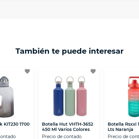
 necesitas mayor detalle de tu garantía, consulta los tér
ptación 3D.
isposiciones legales y Códigos de Ética de la Asociación
 Activos de la Asociación de Internet.MX.
También te puede interesar
favorite
favorite
k KIT230 1700
Botella Hut VHTH-3652
Botella Rsxxi 
450 Ml Varios Colores
Lts Naranja
contado
Precio de contado
Precio de con