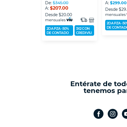
De:
$345.00
A:
$299.00
$207.00
A:
Desde
$29
Desde
$20.00
mensuales
mensuales
2DA PZA -50
DE CONTAD
2DA PZA -50%
3X2 CON
DE CONTADO
CREDIVIU
Entérate de tod
tenemos par