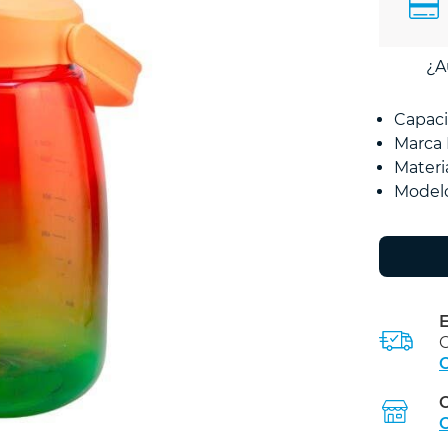
¿A
Capaci
Marca
Materi
Modelo
E
C
C
C
C