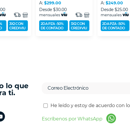
A:
$299.00
A:
$249.00
.00
Desde
$30.00
Desde
$25.00
mensuales
mensuales
%
3X2 CON
2DA PZA -50%
3X2 CON
2DA PZA -50%
O
CREDIVIU
DE CONTADO
CREDIVIU
DE CONTADO
o lo que
a ti.
He leído y estoy de acuerdo con l
Escríbenos por WhatsApp