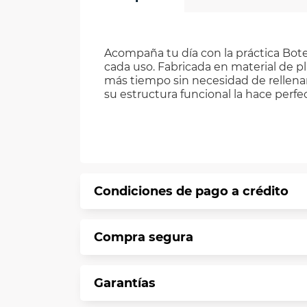
Acompaña tu día con la práctica Bot
cada uso. Fabricada en material de p
más tiempo sin necesidad de rellena
su estructura funcional la hace perfect
Condiciones de pago a crédito
Precio calculado a 12 meses abonando 
Compra segura
*Sujeto a aprobación de crédito confo
En VIU te informamos que tu compra es 
Garantías
Protegemos la seguridad de informació