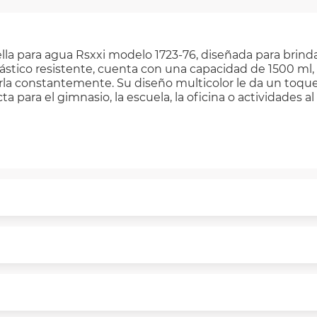
ella para agua Rsxxi modelo 1723-76, diseñada para brin
lástico resistente, cuenta con una capacidad de 1500 ml
rla constantemente. Su diseño multicolor le da un toq
a para el gimnasio, la escuela, la oficina o actividades al
puntualmente. Al finalizar tu compra generas el 2% en 
rme a norma de VIU.
segura de principio a fin.
n y comunicación de nuestros clientes.