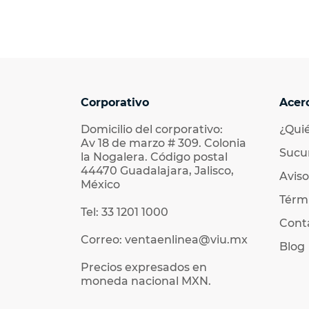
Corporativo
Acer
Domicilio del corporativo:
¿Qui
Av 18 de marzo # 309. Colonia
Sucu
la Nogalera. Código postal
44470 Guadalajara, Jalisco,
Aviso
México
Térmi
Tel: 33 1201 1000
Cont
Correo: ventaenlinea@viu.mx
Blog
Precios expresados en
moneda nacional MXN.