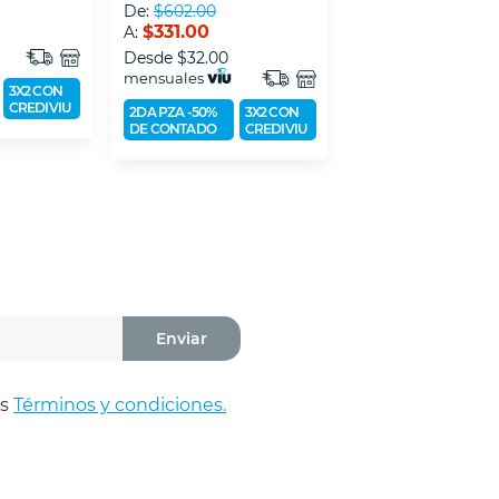
De:
$602.00
De:
$722.00
$331.00
$397.00
A:
A:
Desde
$32.00
Desde
$39.00
mensuales
mensuales
3X2 CON
CREDIVIU
2DA PZA -50%
3X2 CON
2DA PZA -50%
3X
DE CONTADO
CREDIVIU
DE CONTADO
CR
Enviar
os
Términos y condiciones.