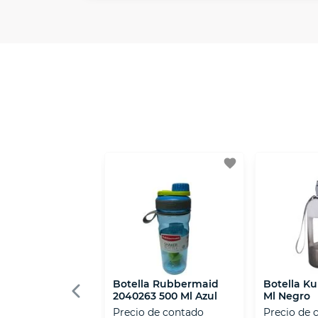
En VIU nos interesa tu satisfacción. Si
Contamos con:
- Certificados de seguridad SSL y Encri
- Sello de confianza correspondiente, d
- Nos encontramos en la lista de socios
favorite
Botella Rubbermaid
Botella Ku
2040263 500 Ml Azul
Ml Negro
Precio de contado
Precio de 