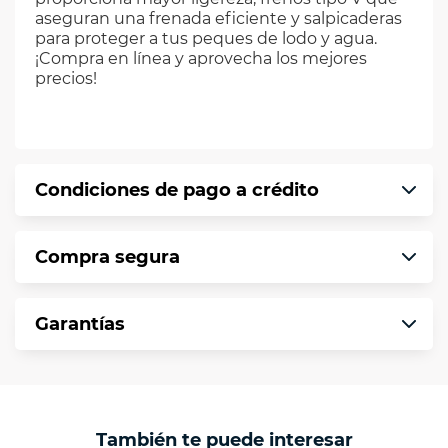
aseguran una frenada eficiente y salpicaderas
para proteger a tus peques de lodo y agua.
¡Compra en línea y aprovecha los mejores
precios!
Condiciones de pago a crédito
Precio calculado a 12 meses abonando
Compra segura
puntualmente. Al finalizar tu compra generas
el 2% en monedero electrónico.
En VIU te informamos que tu compra es
*Sujeto a aprobación de crédito conforme a
Garantías
segura de principio a fin.
norma de VIU.
Protegemos la seguridad de información y
En VIU nos interesa tu satisfacción. Si necesitas
comunicación de nuestros clientes.
mayor detalle de tu garantía, consulta los
términos y condiciones
aquí
.
Contamos con:
También te puede interesar