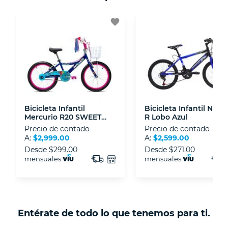
- Certificados de seguridad SSL y Encriptación
3D.
favorite
- Sello de confianza correspondiente,
disposiciones legales y Códigos de Ética de la
Asociación Mexicana de Internet (AIMX).
- Nos encontramos en la lista de socios Activos
de la Asociación de Internet.MX.
Bicicleta Infantil
Bicicleta Infantil Nitro
Mercurio R20 SWEET
R Lobo Azul
GIRL Azul
Precio de contado
Precio de contado
A:
$2,999.00
A:
$2,599.00
Desde
$299.00
Desde
$271.00
mensuales
mensuales
Entérate de todo lo que tenemos para ti.