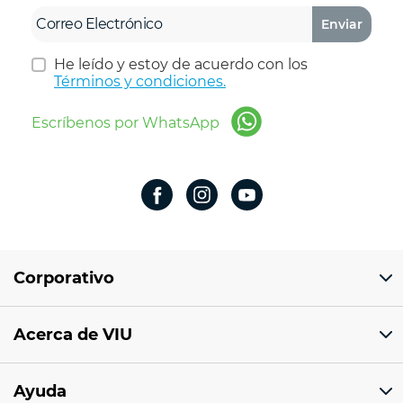
Enviar
He leído y estoy de acuerdo con los
Términos y condiciones.
Escríbenos por WhatsApp
Corporativo
Domicilio del corporativo:
Acerca de VIU
Av 18 de marzo # 309. Colonia la Nogalera.
Código postal 44470 Guadalajara, Jalisco,
México
¿Quiénes somos?
Ayuda
Sucursales