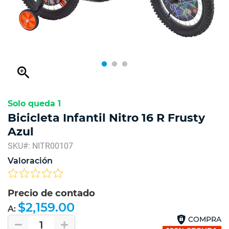
zoom_in
Solo queda 1
Bicicleta Infantil Nitro 16 R Frusty
Azul
SKU#: NITR00107
Valoración
Precio de contado
$2,159.00
A:
COMPRA
1