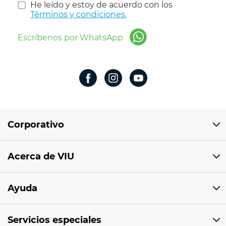
He leído y estoy de acuerdo con los
Términos y condiciones.
Escríbenos por WhatsApp
Corporativo
Domicilio del corporativo:
Acerca de VIU
Av 18 de marzo # 309. Colonia la Nogalera.
Código postal 44470 Guadalajara, Jalisco,
México
¿Quiénes somos?
Ayuda
Sucursales
Tel: 33 1201 1000
Facturación electrónica
Aviso de privacidad
Correo: ventaenlinea@viu.mx
Servicios especiales