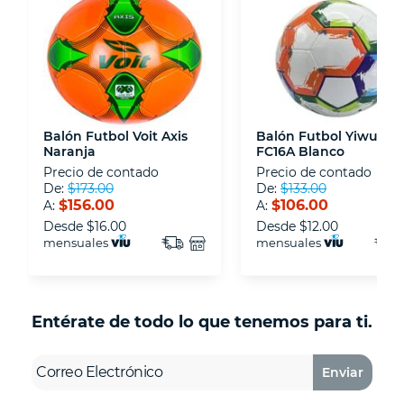
disposiciones legales y Códigos de Ética de la
Asociación Mexicana de Internet (AIMX).
- Nos encontramos en la lista de socios Activos
de la Asociación de Internet.MX.
Balón Futbol Voit Axis
Balón Futbol Yiwu
Naranja
FC16A Blanco
Precio de contado
Precio de contado
De:
$173.00
De:
$133.00
$156.00
$106.00
A:
A:
Desde
$16.00
Desde
$12.00
mensuales
mensuales
Entérate de todo lo que tenemos para ti.
Enviar