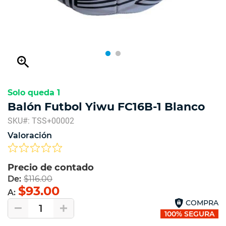
zoom_in
Solo queda 1
Balón Futbol Yiwu FC16B-1 Blanco
SKU#: TSS+00002
Valoración
Precio de contado
De:
$116.00
$93.00
A:
COMPRA
1
100% SEGURA