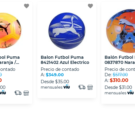
favorite
favorite
bol Puma
Balon Futbol Puma
Balón Futbol
ranja /
8421402 Azul Electrico
0837870 Nara
contado
Precio de contado
Precio de con
0
A:
$349.00
De:
$517.00
0
$310.00
A:
Desde
$35.00
.00
mensuales
Desde
$31.00
mensuales