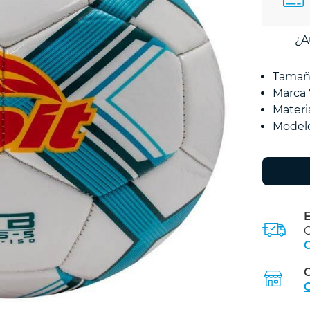
¿A
Tamañ
Marca 
Materi
Modelo
E
C
C
C
C