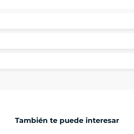
puntualmente. Al finalizar tu compra generas el 2% en 
rme a norma de VIU.
segura de principio a fin.
n y comunicación de nuestros clientes.
 necesitas mayor detalle de tu garantía, consulta los tér
ptación 3D.
isposiciones legales y Códigos de Ética de la Asociación
 Activos de la Asociación de Internet.MX.
También te puede interesar