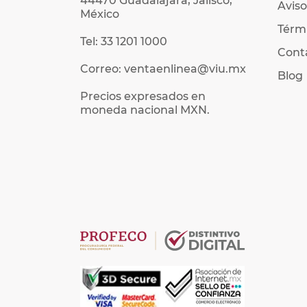
44470 Guadalajara, Jalisco,
Aviso
México
Térmi
Tel: 33 1201 1000
Cont
Correo: ventaenlinea@viu.mx
Blog
Precios expresados en
moneda nacional MXN.