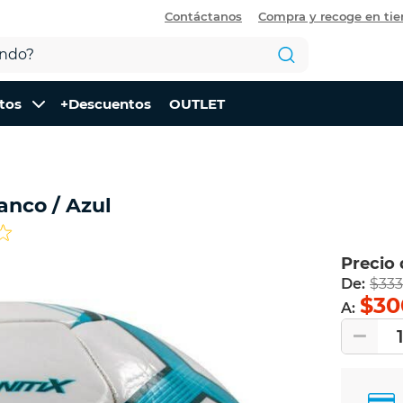
Contáctanos
Compra y recoge en ti
tos
+Descuentos
OUTLET
lanco / Azul
Precio
De:
$333
$30
A: