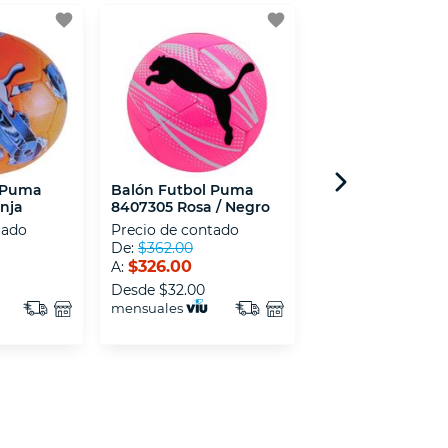
favorite
favorite
 Puma
Balón Futbol Puma
Balon Futbol Ad
nja
8407305 Rosa / Negro
KB9776 Blanco /
tado
Precio de contado
Precio de contad
De:
$362.00
A:
$349.00
$326.00
A:
Desde
$36.00
Desde
$32.00
mensuales
mensuales