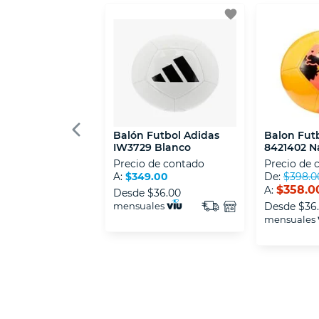
favorite
Balón Futbol Adidas
Balon Fut
IW3729 Blanco
8421402 Na
Negro
Precio de contado
Precio de 
A:
$349.00
De:
$398.0
$358.0
A:
Desde
$36.00
mensuales
Desde
$36
mensuales