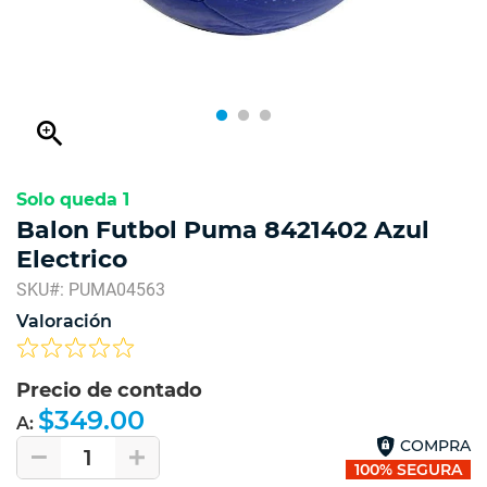
zoom_in
Solo queda 1
Balon Futbol Puma 8421402 Azul
Electrico
SKU#: PUMA04563
Valoración
Precio de contado
$349.00
A:
COMPRA
1
100% SEGURA