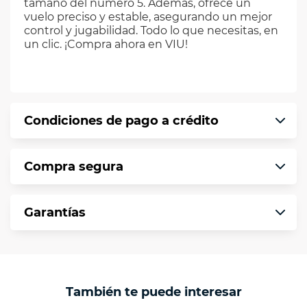
tamaño del número 5. Además, ofrece un
vuelo preciso y estable, asegurando un mejor
control y jugabilidad. Todo lo que necesitas, en
un clic. ¡Compra ahora en VIU!
Condiciones de pago a crédito
Precio calculado a 12 meses abonando
Compra segura
puntualmente. Al finalizar tu compra generas
el 2% en monedero electrónico.
En VIU te informamos que tu compra es
*Sujeto a aprobación de crédito conforme a
Garantías
segura de principio a fin.
norma de VIU.
Protegemos la seguridad de información y
En VIU nos interesa tu satisfacción. Si necesitas
comunicación de nuestros clientes.
mayor detalle de tu garantía, consulta los
términos y condiciones
aquí
.
Contamos con:
También te puede interesar
- Certificados de seguridad SSL y Encriptación