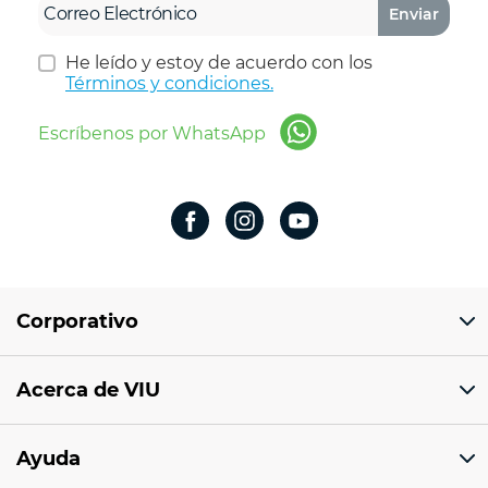
Enviar
He leído y estoy de acuerdo con los
Términos y condiciones.
Escríbenos por WhatsApp
Corporativo
Domicilio del corporativo:
Acerca de VIU
Av 18 de marzo # 309. Colonia la Nogalera.
Código postal 44470 Guadalajara, Jalisco,
México
¿Quiénes somos?
Ayuda
Sucursales
Tel: 33 1201 1000