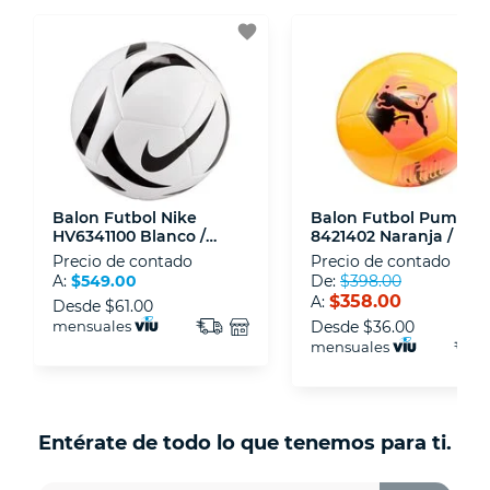
3D.
favorite
- Sello de confianza correspondiente,
disposiciones legales y Códigos de Ética de la
Asociación Mexicana de Internet (AIMX).
- Nos encontramos en la lista de socios Activos
de la Asociación de Internet.MX.
Balon Futbol Nike
Balon Futbol Puma
HV6341100 Blanco /
8421402 Naranja / Neg
Negro
Precio de contado
Precio de contado
A:
$549.00
De:
$398.00
$358.00
A:
Desde
$61.00
mensuales
Desde
$36.00
mensuales
Entérate de todo lo que tenemos para ti.